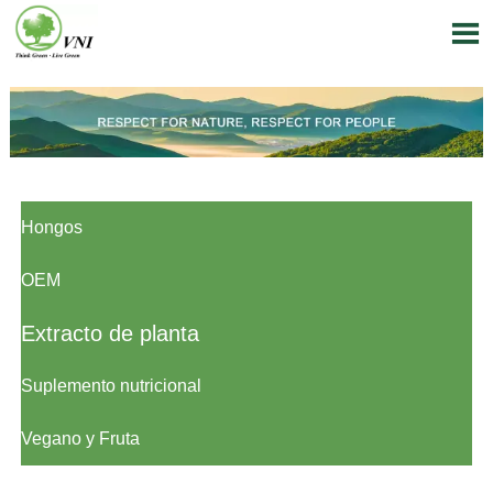

Hongos
OEM
Extracto de planta
Suplemento nutricional
Vegano y Fruta