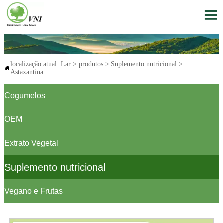

localização atual:
Lar
>
produtos
>
Suplemento nutricional
>

Astaxantina
Cogumelos
OEM
Extrato Vegetal
Suplemento nutricional
Vegano e Frutas