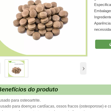
Especific
Embalagem:
Ingredient
Aparência
necessidad
›
Benefícios do produto
usado para osteoartrite.
 usado para doenças cardíacas, ossos fracos (osteoporose) e c