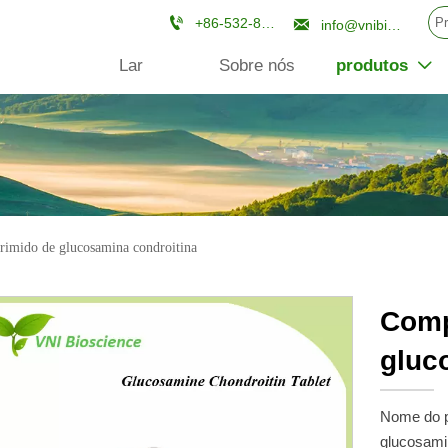


+86-532-84670961
info@vnibioscience.com
Lar
Sobre nós
produtos

imido de glucosamina condroitina
Comp
gluc
Nome do p
glucosam