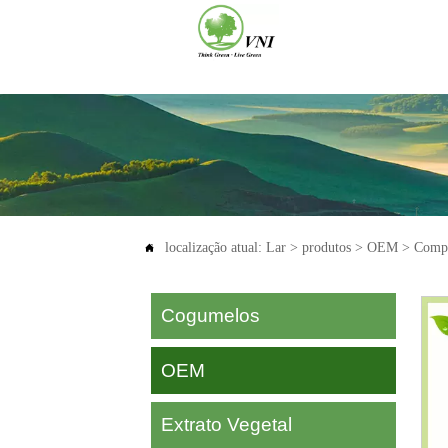
localização atual:
Lar
>
produtos
>
OEM
>
Compr

Cogumelos
OEM
Extrato Vegetal