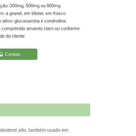
ação: 300mg, 500mg ou 800mg
 a granel, em blister, em frasco
e ativo: glucosamina e condroitina
: comprimido amarelo claro ou conforme
e do cliente

Contato
olesterol alto, também usado em