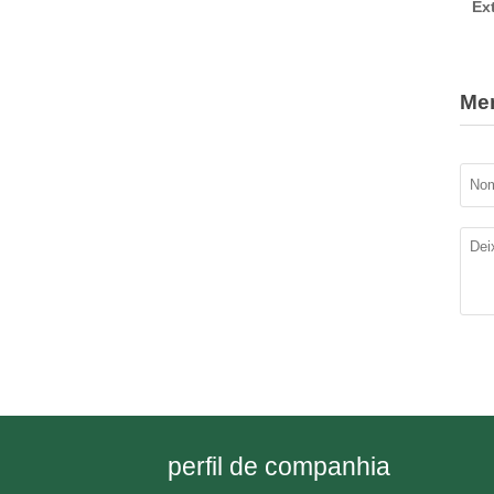
Ex
Me
perfil de companhia