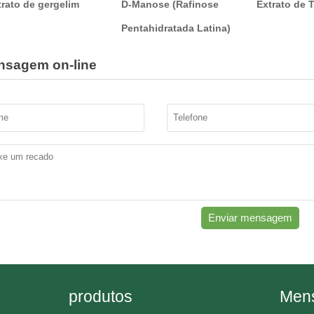
trato de gergelim
D-Manose (Rafinose
Extrato de 
Pentahidratada Latina)
nsagem on-line
Enviar mensagem
produtos
Mens