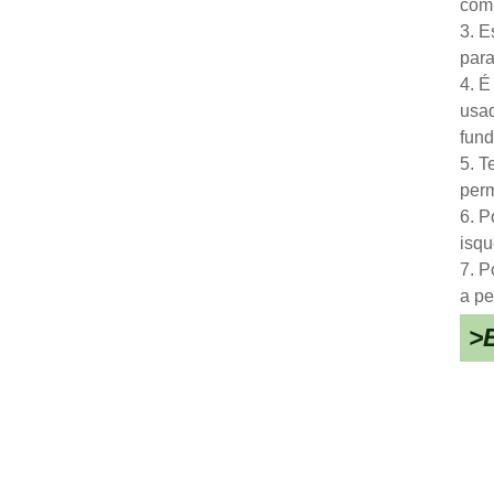
comp
3. E
para
4. É
usad
fund
5. T
perm
6. P
isqu
7. P
a pe
>