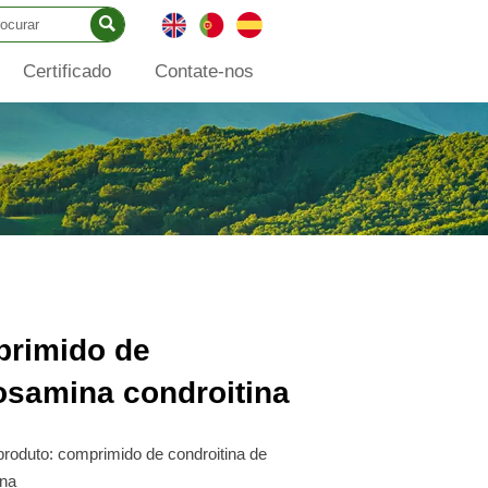

Certificado
Contate-nos
rimido de
osamina condroitina
roduto: comprimido de condroitina de
ina