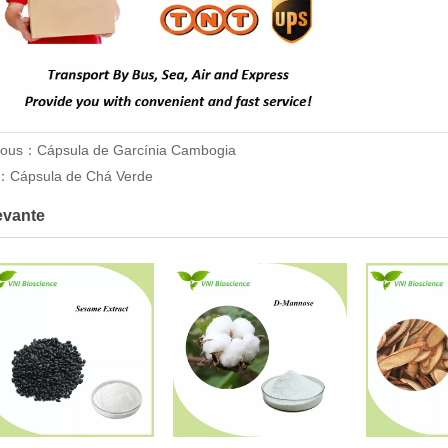
ious：
Cápsula de Garcínia Cambogia
t：
Cápsula de Chá Verde
evante