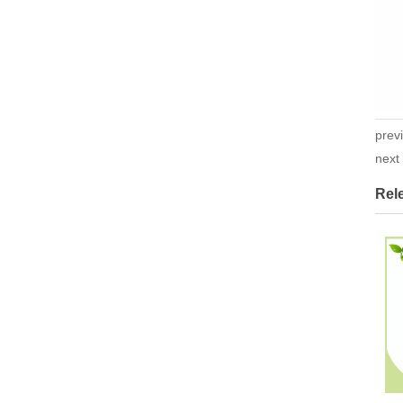
prev
nex
Rel