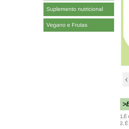
Suplemento nutricional
Vegano e Frutas
‹
>
1.É 
2. É