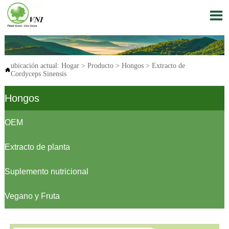

ubicación actual:
Hogar
>
Producto
>
Hongos
>
Extracto de

Cordyceps Sinensis
Hongos
OEM
Extracto de planta
Suplemento nutricional
Vegano y Fruta