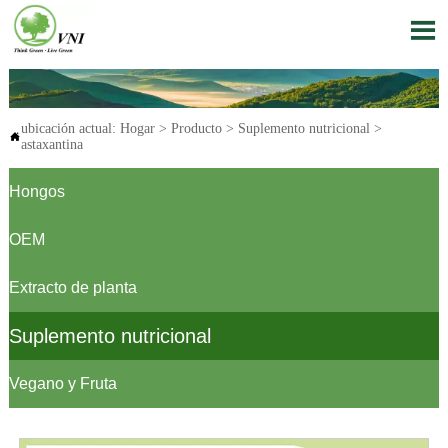

ubicación actual:
Hogar
>
Producto
>
Suplemento nutricional
>

astaxantina
Hongos
OEM
Extracto de planta
Suplemento nutricional
Vegano y Fruta